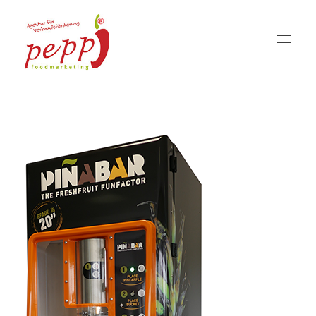
02381 99796-22
Pinabar
Die Ananasmaschine
HOME
KONZEPT
VIDEO